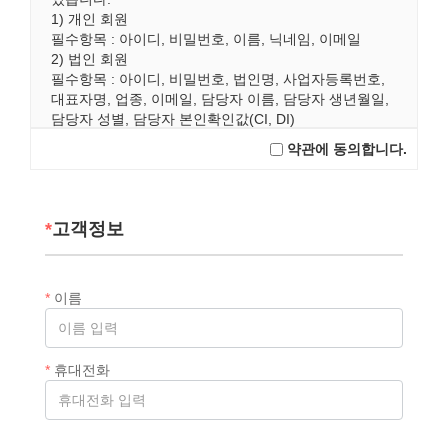
1) 개인 회원
필수항목 : 아이디, 비밀번호, 이름, 닉네임, 이메일
2) 법인 회원
필수항목 : 아이디, 비밀번호, 법인명, 사업자등록번호,
대표자명, 업종, 이메일, 담당자 이름, 담당자 생년월일,
담당자 성별, 담당자 본인확인값(CI, DI)
선택사항 : 설립일, 담당자 휴대폰 번호
약관에 동의합니다.
3) 서비스 이용 과정에서 아래와 같은 정보들이 자동으
로 생성되어 수집될 수 있습니다.
IP Address, 쿠키, 방문 일시, 서비스 이용 기록, 불량 이
용 기록, 기기정보
*
고객정보
선택정보를 입력하지 않은 경우에도 서비스 이용 제한은
없으며 이용자의 기본적 인권 침해의 우려가 있는 민감
한 개인 정보(인종, 사상 및 신조, 정치적 성향 이나 범죄
*
이름
기록, 의료정보 등)는 기본적으로 수집하지 않습니다.
다만 불가피하게 수집이 필요한 경우 반드시 사전에 동
의 절차를 거치도록 하겠습니다.
*
휴대전화
개인정보의 수집 • 이용목적
1.
마을살림공작소
는 이용자의 소중한 개인정보를 다음